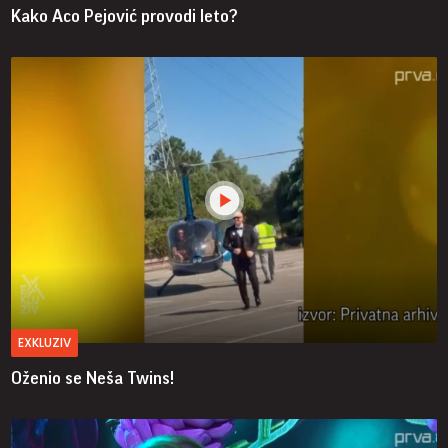
Kako Aco Pejović provodi leto?
EXKLUZIV
Oženio se Neša Twins!