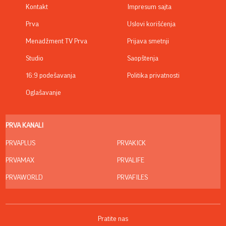
Kontakt
Impresum sajta
Prva
Uslovi korišćenja
Menadžment TV Prva
Prijava smetnji
Studio
Saopštenja
16:9 podešavanja
Politika privatnosti
Oglašavanje
PRVA KANALI
PRVAPLUS
PRVAKICK
PRVAMAX
PRVALIFE
PRVAWORLD
PRVAFILES
Pratite nas