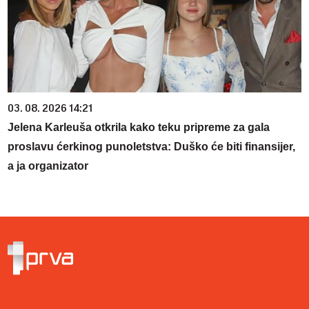
03. 08. 2026 14:21
Jelena Karleuša otkrila kako teku pripreme za gala
proslavu ćerkinog punoletstva: Duško će biti finansijer,
a ja organizator