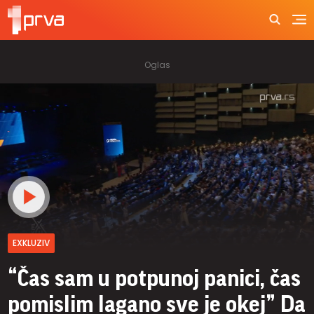
EXKLUZIV
“Čas sam u potpunoj panici, čas
pomislim lagano sve je okej” Da