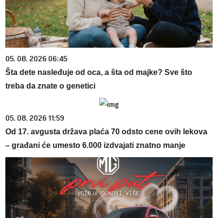
05. 08. 2026 06:45
Šta dete nasleđuje od oca, a šta od majke? Sve što
treba da znate o genetici
05. 08. 2026 11:59
Od 17. avgusta država plaća 70 odsto cene ovih lekova
– građani će umesto 6.000 izdvajati znatno manje