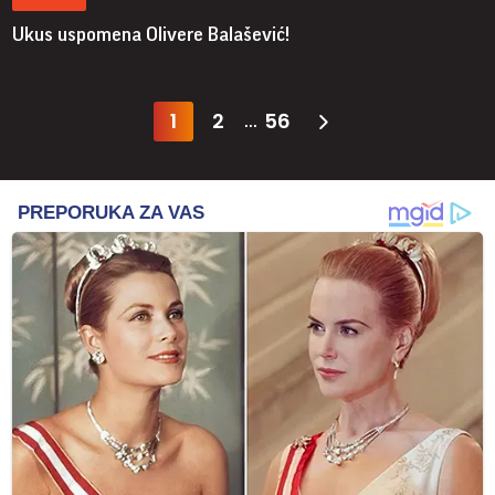
Ukus uspomena Olivere Balašević!
1
2
56
...