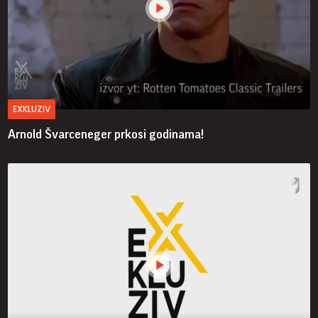
EXKLUZIV
Arnold Švarceneger prkosi godinama!