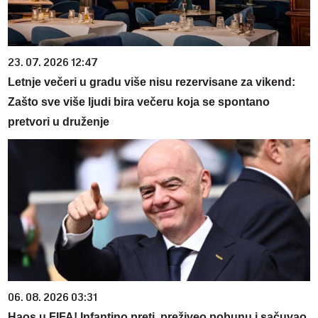
23. 07. 2026 12:47
Letnje večeri u gradu više nisu rezervisane za vikend:
Zašto sve više ljudi bira večeru koja se spontano
pretvori u druženje
06. 08. 2026 03:31
Haos u FIFA! Infantino preti, preživeo pobunu i sačuvao