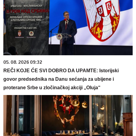
05. 08. 2026 09:32
REČI KOJE ĆE SVI DOBRO DA UPAMTE: Istorijski
govor predsednika na Danu sećanja za ubijene i
proterane Srbe u zločinačkoj akciji „Oluja“