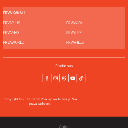
PRVA KANALI
PRVAPLUS
PRVAKICK
PRVAMAX
PRVALIFE
PRVAWORLD
PRVAFILES
Pratite nas
Copyright © 2010 - 2026 Prva Srpska Televizija. Sva
prava zadržana.