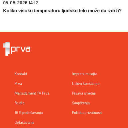
05. 08. 2026 14:12
Koliko visoku temperaturu ljudsko telo može da izdrži?
Kontakt
Impresum sajta
Prva
Uslovi korišćenja
Menadžment TV Prva
Prijava smetnji
Studio
Saopštenja
16:9 podešavanja
Politika privatnosti
Oglašavanje