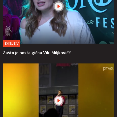
EXKLUZIV
Zašto je nostalgična Viki Miljković?