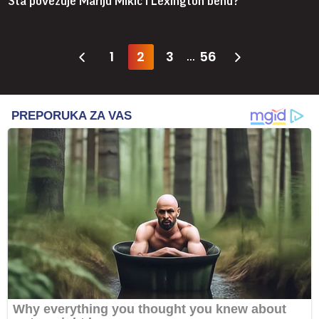
Šta povezuje Mariju Mikić i Lexington bend?
1
2
3
56
...