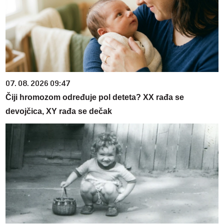
07. 08. 2026 09:47
Čiji hromozom određuje pol deteta? XX rađa se
devojčica, XY rađa se dečak