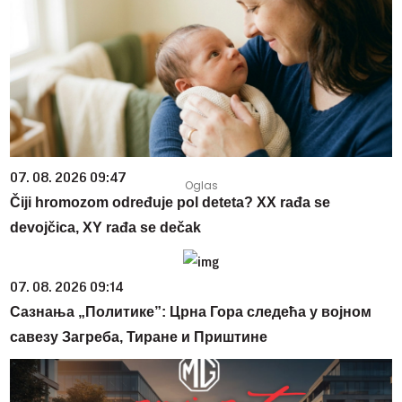
07. 08. 2026 09:47
Čiji hromozom određuje pol deteta? XX rađa se
devojčica, XY rađa se dečak
07. 08. 2026 09:14
Сазнања „Политике”: Црна Гора следећа у војном
савезу Загреба, Тиране и Приштине