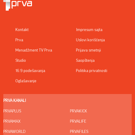
Kontakt
Impresum sajta
Prva
Uslovi korišćenja
Menadžment TV Prva
Prijava smetnji
Studio
Saopštenja
16:9 podešavanja
Politika privatnosti
Oglašavanje
PRVA KANALI
PRVAPLUS
PRVAKICK
PRVAMAX
PRVALIFE
PRVAWORLD
PRVAFILES