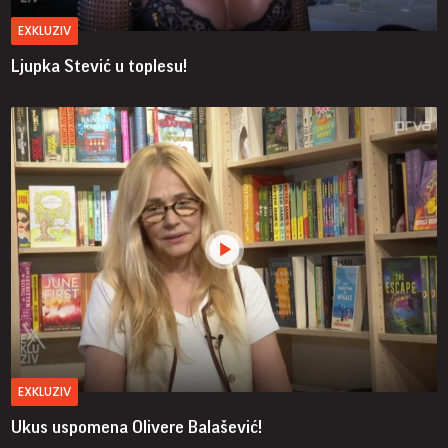
EXKLUZIV
Ljupka Stević u toplesu!
EXKLUZIV
Ukus uspomena Olivere Balašević!