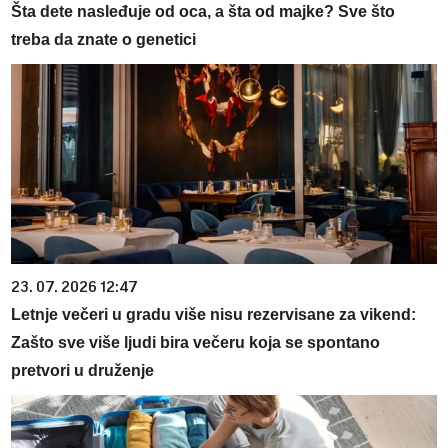
Šta dete nasleđuje od oca, a šta od majke? Sve što
treba da znate o genetici
23. 07. 2026 12:47
Letnje večeri u gradu više nisu rezervisane za vikend:
Zašto sve više ljudi bira večeru koja se spontano
pretvori u druženje