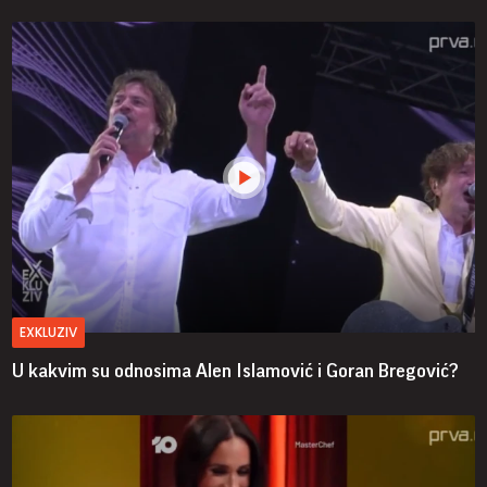
EXKLUZIV
U kakvim su odnosima Alen Islamović i Goran Bregović?