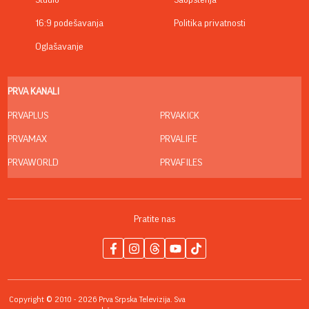
Studio
Saopštenja
16:9 podešavanja
Politika privatnosti
Oglašavanje
PRVA KANALI
PRVAPLUS
PRVAKICK
PRVAMAX
PRVALIFE
PRVAWORLD
PRVAFILES
Pratite nas
Copyright © 2010 - 2026 Prva Srpska Televizija. Sva