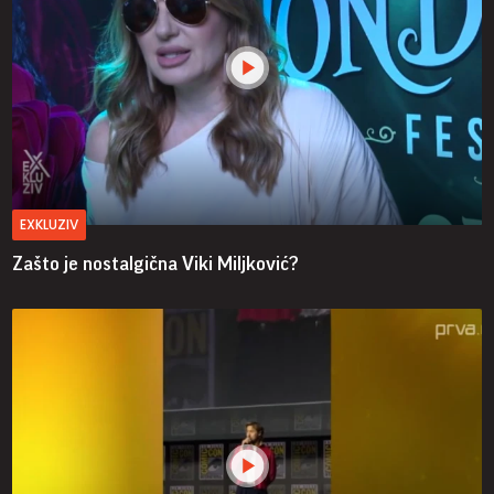
EXKLUZIV
Zašto je nostalgična Viki Miljković?