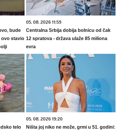
05. 08. 2026 11:59
ovo, bude
Centralna Srbija dobija bolnicu od čak
e ovo stavio
12 spratova - država ulaže 85 miliona
olji
evra
05. 08. 2026 19:20
udsko telo
Ništa joj niko ne može, grmi u 51. godini: