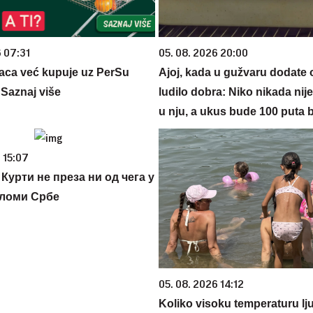
6 07:31
05. 08. 2026 20:00
aca već kupuje uz PerSu
Ajoj, kada u gužvaru dodate 
? Saznaj više
ludilo dobra: Niko nikada nij
u nju, a ukus bude 100 puta b
 15:07
Курти не преза ни од чега у
сломи Србе
05. 08. 2026 14:12
Koliko visoku temperaturu lj