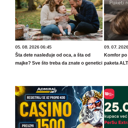
05. 08. 2026 06:45
09. 07. 202
Šta dete nasleđuje od oca, a šta od
Komfor po m
majke? Sve što treba da znate o genetici
paketa AL