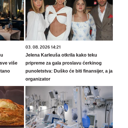
03. 08. 2026 14:21
su
Jelena Karleuša otkrila kako teku
sve više
pripreme za gala proslavu ćerkinog
ntano
punoletstva: Duško će biti finansijer, a ja
organizator