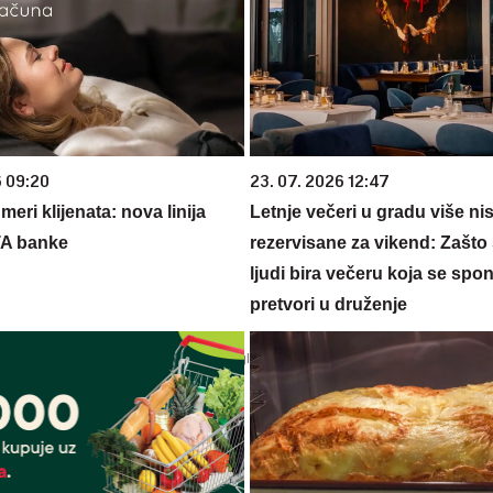
6 09:20
23. 07. 2026 12:47
eri klijenata: nova linija
Letnje večeri u gradu više ni
TA banke
rezervisane za vikend: Zašto 
ljudi bira večeru koja se spo
pretvori u druženje