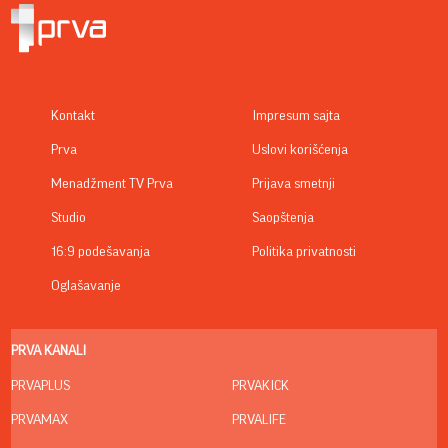
Kontakt
Impresum sajta
Prva
Uslovi korišćenja
Menadžment TV Prva
Prijava smetnji
Studio
Saopštenja
16:9 podešavanja
Politika privatnosti
Oglašavanje
PRVA KANALI
PRVAPLUS
PRVAKICK
PRVAMAX
PRVALIFE