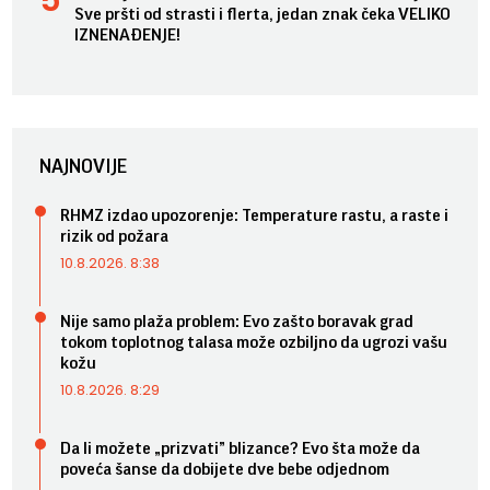
Sve pršti od strasti i flerta, jedan znak čeka VELIKO
IZNENAĐENJE!
NAJNOVIJE
RHMZ izdao upozorenje: Temperature rastu, a raste i
rizik od požara
10.8.2026. 8:38
Nije samo plaža problem: Evo zašto boravak grad
tokom toplotnog talasa može ozbiljno da ugrozi vašu
kožu
10.8.2026. 8:29
Da li možete „prizvati” blizance? Evo šta može da
poveća šanse da dobijete dve bebe odjednom