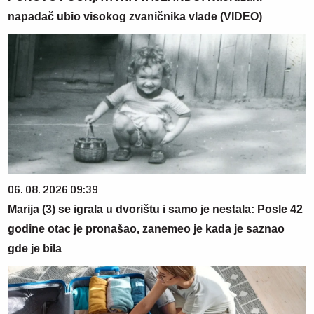
napadač ubio visokog zvaničnika vlade (VIDEO)
06. 08. 2026 09:39
Marija (3) se igrala u dvorištu i samo je nestala: Posle 42
godine otac je pronašao, zanemeo je kada je saznao
gde je bila