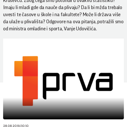
Kruševcu. Zbog čega smo potonuli u ovakvu statistiku?
Imaju li mladi gde da nauče da plivaju? Da li bi mžda trebalo
uvesti te časove u škole i na fakultete? Može li država više
da ulaže u plivališta? Odgovore na ova pitanja, potražili smo
od ministra omladine i sporta, Vanje Udovičića.
28.08.2019.
|
10:10