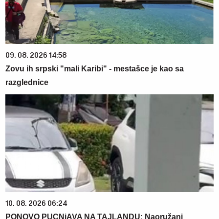
09. 08. 2026 14:58
Zovu ih srpski "mali Karibi" - mestašce je kao sa
razglednice
10. 08. 2026 06:24
PONOVO PUCNjAVA NA TAJLANDU: Naoružani