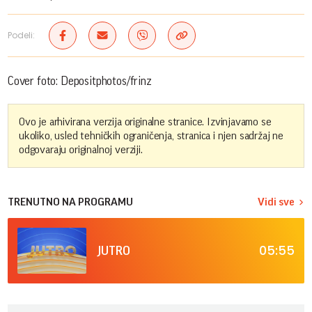
Podeli:
Cover foto: Depositphotos/frinz
Ovo je arhivirana verzija originalne stranice. Izvinjavamo se
ukoliko, usled tehničkih ograničenja, stranica i njen sadržaj ne
odgovaraju originalnoj verziji.
TRENUTNO NA PROGRAMU
Vidi sve
05:55
JUTRO