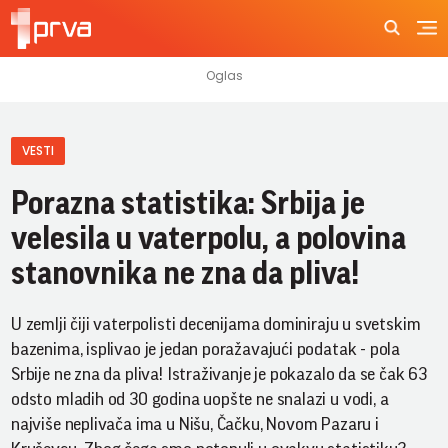
VESTI
Porazna statistika: Srbija je
velesila u vaterpolu, a polovina
stanovnika ne zna da pliva!
U zemlji čiji vaterpolisti decenijama dominiraju u svetskim
bazenima, isplivao je jedan poražavajući podatak - pola
Srbije ne zna da pliva! Istraživanje je pokazalo da se čak 63
odsto mladih od 30 godina uopšte ne snalazi u vodi, a
najviše neplivača ima u Nišu, Čačku, Novom Pazaru i