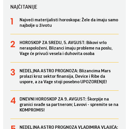
NAJČITANIJE
Najveći materijalisti horoskopa: Žele da imaju samo
najbolje u životu
HOROSKOP ZA SREDU, 5. AVGUST: Bikovi vrlo
neraspoloženi, Blizanci imaju probleme na poslu,
Vage će privući vesela i duhovita osoba
NEDELJNA ASTRO PROGNOZA: Blizancima Mars
prolazi kroz sektor finansija, Device i Ribe da
uspore, a za Vage stoji posebno UPOZORENJE!
DNEVNI HOROSKOP ZA 9. AVGUST: Škorpije na
granici svađe sa partnerom; Lavovi - spremite se na
KOMPROMIS!
NEDELJNA ASTRO PROGNOZA VLADIMIRA VLAJIĆA: