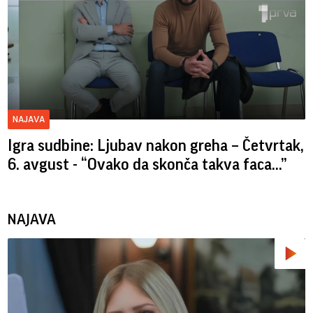
NAJAVA
Igra sudbine: Ljubav nakon greha – Četvrtak,
6. avgust - “Ovako da skonča takva faca…”
NAJAVA