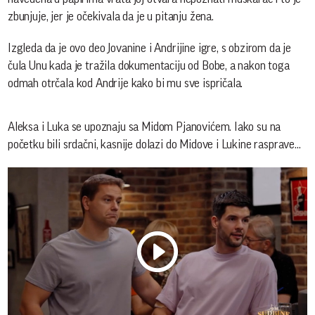
zbunjuje, jer je očekivala da je u pitanju žena.
Izgleda da je ovo deo Jovanine i Andrijine igre, s obzirom da je
čula Unu kada je tražila dokumentaciju od Bobe, a nakon toga
odmah otrčala kod Andrije kako bi mu sve ispričala.
Aleksa i Luka se upoznaju sa Midom Pjanovićem. Iako su na
početku bili srdačni, kasnije dolazi do Midove i Lukine rasprave...
Play