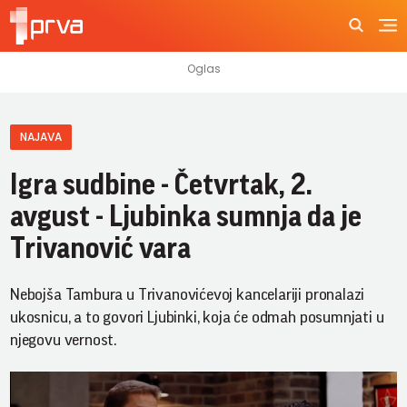
NAJAVA
Igra sudbine - Četvrtak, 2.
avgust - Ljubinka sumnja da je
Trivanović vara
Nebojša Tambura u Trivanovićevoj kancelariji pronalazi
ukosnicu, a to govori Ljubinki, koja će odmah posumnjati u
njegovu vernost.