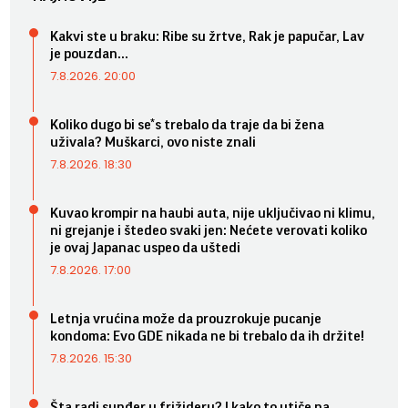
Kakvi ste u braku: Ribe su žrtve, Rak je papučar, Lav
je pouzdan...
7.8.2026. 20:00
Koliko dugo bi se*s trebalo da traje da bi žena
uživala? Muškarci, ovo niste znali
7.8.2026. 18:30
Kuvao krompir na haubi auta, nije uključivao ni klimu,
ni grejanje i štedeo svaki jen: Nećete verovati koliko
je ovaj Japanac uspeo da uštedi
7.8.2026. 17:00
Letnja vrućina može da prouzrokuje pucanje
kondoma: Evo GDE nikada ne bi trebalo da ih držite!
7.8.2026. 15:30
Šta radi sunđer u frižideru? I kako to utiče na