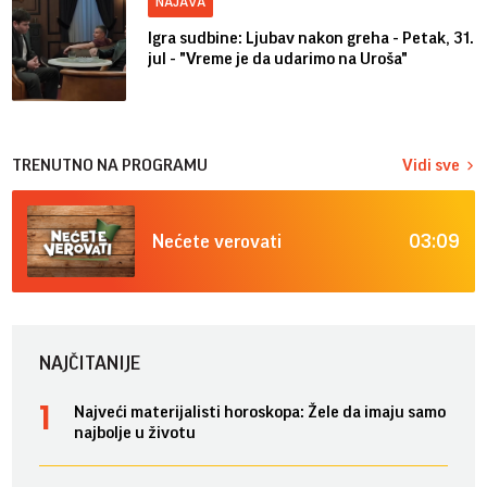
NAJAVA
Igra sudbine: Ljubav nakon greha - Petak, 31.
jul - "Vreme je da udarimo na Uroša"
TRENUTNO NA PROGRAMU
Vidi sve
03:09
Nećete verovati
NAJČITANIJE
Najveći materijalisti horoskopa: Žele da imaju samo
najbolje u životu