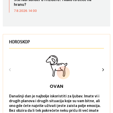
hranu?
7.8.2026. 14:00
HOROSKOP
OVAN
Današnji dan je najbolje iskoristiti za ljubav. Imate vi i
Ako v
drugih planova i drugih situacija koje su vam bitne, ali
do ma
ono gde ćete najviše uživati jeste zaista polje emocija.
van g
Bez obzira da li tek pokrećete neku priču ili već imate
društ