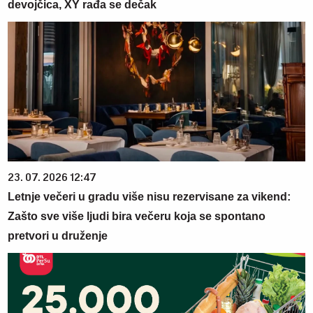
devojčica, XY rađa se dečak
23. 07. 2026 12:47
Letnje večeri u gradu više nisu rezervisane za vikend:
Zašto sve više ljudi bira večeru koja se spontano
pretvori u druženje