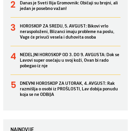
Danas je Sveti Ilija Gromovnik: Običaji su brojni, ali
jedan je posebno važan!
HOROSKOP ZA SREDU, 5. AVGUST: Bikovi vrlo
neraspoloženi, Blizanci imaju probleme na poslu,
Vage će privući vesela i duhovita osoba
NEDELJNI HOROSKOP OD 3. DO 9. AVGUSTA: Dok se
Lavovi super osećaju u svoj koži, Ovan bi rado
pobegao iz nje
DNEVNI HOROSKOP ZA UTORAK, 4. AVGUST: Rak
razmišlja o osobi iz PROŠLOSTI, Lav dobija ponudu
koja se ne ODBIJA
NAJNOVIJE