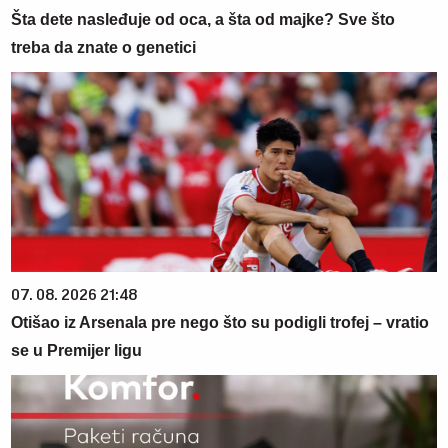
Šta dete nasleđuje od oca, a šta od majke? Sve što
treba da znate o genetici
07. 08. 2026 21:48
Otišao iz Arsenala pre nego što su podigli trofej – vratio
se u Premijer ligu