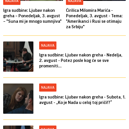
NAJAVA
NAJAVA
Igra sudbine: Ljubav nakon
Ćirilica Milomira Marića -
greha – Ponedeljak, 3. avgust
Ponedeljak, 3. avgust - Tema:
– "Suna mi je mnogo sumnjiva"
"Amerikanci i Rusi se otimaju
za Srbiju"
NAJAVA
Igra sudbine: Ljubav nakon greha - Nedelja,
2. avgust - Potez posle kog će se sve
promeniti...
NAJAVA
Igra sudbine: Ljubav nakon greha - Subota, 1.
avgust - „Ko je Nada u celoj toj priči!?“