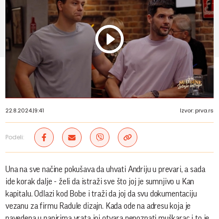
Play
Vide
22.8.2024.
|
9:41
Izvor: prva.rs
Podeli:
Una na sve načine pokušava da uhvati Andriju u prevari, a sada
ide korak dalje - želi da istraži sve što joj je sumnjivo u Kan
kapitalu. Odlazi kod Bobe i traži da joj da svu dokumentaciju
vezanu za firmu Radule dizajn. Kada ode na adresu koja je
navedena u papirima vrata joj otvara nepoznati muškarac i to je