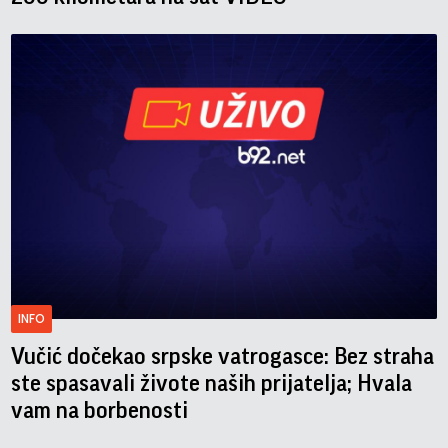
INFO
Vučić dočekao srpske vatrogasce: Bez straha
ste spasavali živote naših prijatelja; Hvala
vam na borbenosti