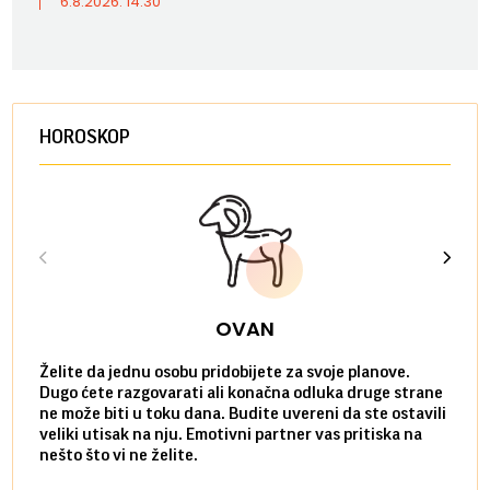
6.8.2026. 14:30
HOROSKOP
OVAN
Želite da jednu osobu pridobijete za svoje planove.
Danas
Dugo ćete razgovarati ali konačna odluka druge strane
Niste
ne može biti u toku dana. Budite uvereni da ste ostavili
povol
veliki utisak na nju. Emotivni partner vas pritiska na
a pos
nešto što vi ne želite.
više 