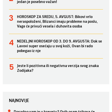
jedan je posebno važan!
HOROSKOP ZA SREDU, 5. AVGUST: Bikovi vrlo
neraspoloženi, Blizanci imaju probleme na poslu,
Vage će privući vesela i duhovita osoba
NEDELJNI HOROSKOP OD 3. DO 9. AVGUSTA: Dok se
Lavovi super osećaju u svoj koži, Ovan bi rado
pobegao iz nje
Jeste li pozitivna ili negativna verzija svog znaka
Zodijaka?
NAJNOVIJE
Dosadno vam je u krevetu? Ovih osam trikova će