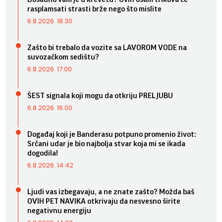
rasplamsati strasti brže nego što mislite
6.8.2026. 18:30
Zašto bi trebalo da vozite sa LAVOROM VODE na
suvozačkom sedištu?
6.8.2026. 17:00
ŠEST signala koji mogu da otkriju PRELJUBU
6.8.2026. 16:00
Događaj koji je Banderasu potpuno promenio život:
Srčani udar je bio najbolja stvar koja mi se ikada
dogodila!
6.8.2026. 14:42
Ljudi vas izbegavaju, a ne znate zašto? Možda baš
OVIH PET NAVIKA otkrivaju da nesvesno širite
negativnu energiju