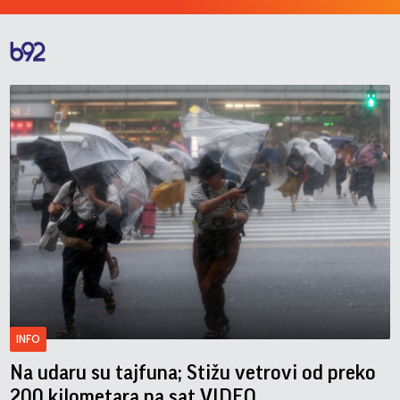
INFO
Na udaru su tajfuna; Stižu vetrovi od preko
200 kilometara na sat VIDEO