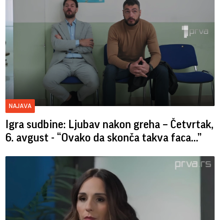
NAJAVA
Igra sudbine: Ljubav nakon greha – Četvrtak,
6. avgust - “Ovako da skonča takva faca…”