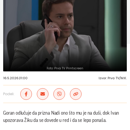
Foto: Prva TV Printscreen
16.5.2026.
|
11:00
Izvor: Prva TV/M.K.
Podeli:
Goran odlučuje da prizna Nadi ono što mu je na duši, dok Ivan
upozorava Žiku da se dovede u red i da se lepo ponaša.