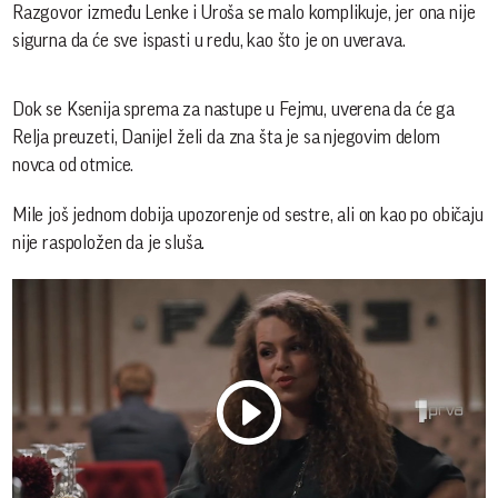
Razgovor između Lenke i Uroša se malo komplikuje, jer ona nije
sigurna da će sve ispasti u redu, kao što je on uverava.
Dok se Ksenija sprema za nastupe u Fejmu, uverena da će ga
Relja preuzeti, Danijel želi da zna šta je sa njegovim delom
novca od otmice.
Mile još jednom dobija upozorenje od sestre, ali on kao po običaju
nije raspoložen da je sluša.