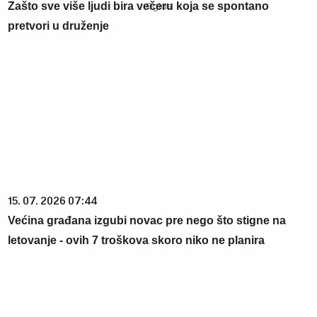
Zašto sve više ljudi bira večeru koja se spontano
pretvori u druženje
15. 07. 2026 07:44
Većina građana izgubi novac pre nego što stigne na
letovanje - ovih 7 troškova skoro niko ne planira