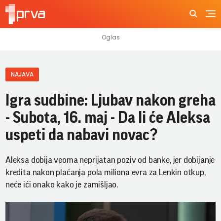
NAJAVA
Igra sudbine: Ljubav nakon greha
- Subota, 16. maj - Da li će Aleksa
uspeti da nabavi novac?
Aleksa dobija veoma neprijatan poziv od banke, jer dobijanje
kredita nakon plaćanja pola miliona evra za Lenkin otkup,
neće ići onako kako je zamišljao.