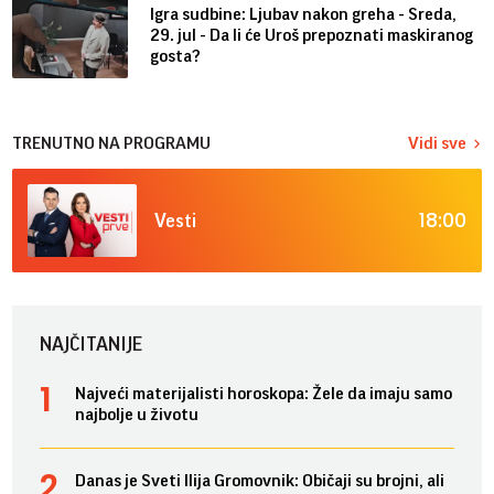
Igra sudbine: Ljubav nakon greha - Sreda,
29. jul - Da li će Uroš prepoznati maskiranog
gosta?
TRENUTNO NA PROGRAMU
Vidi sve
18:00
Vesti
NAJČITANIJE
Najveći materijalisti horoskopa: Žele da imaju samo
najbolje u životu
Danas je Sveti Ilija Gromovnik: Običaji su brojni, ali