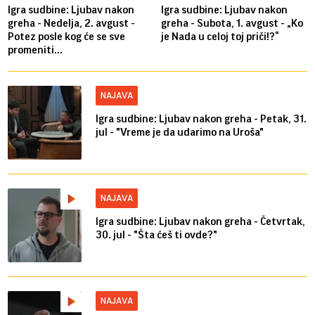
Igra sudbine: Ljubav nakon
Igra sudbine: Ljubav nakon
greha - Nedelja, 2. avgust -
greha - Subota, 1. avgust - „Ko
Potez posle kog će se sve
je Nada u celoj toj priči!?“
promeniti...
NAJAVA
Igra sudbine: Ljubav nakon greha - Petak, 31.
jul - "Vreme je da udarimo na Uroša"
NAJAVA
Igra sudbine: Ljubav nakon greha - Četvrtak,
30. jul - "Šta ćeš ti ovde?"
NAJAVA