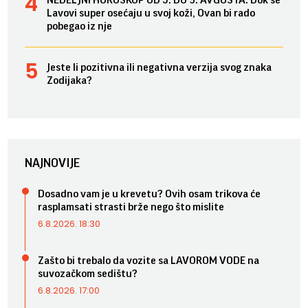
Lavovi super osećaju u svoj koži, Ovan bi rado
pobegao iz nje
Jeste li pozitivna ili negativna verzija svog znaka
Zodijaka?
NAJNOVIJE
Dosadno vam je u krevetu? Ovih osam trikova će
rasplamsati strasti brže nego što mislite
6.8.2026. 18:30
Zašto bi trebalo da vozite sa LAVOROM VODE na
suvozačkom sedištu?
6.8.2026. 17:00