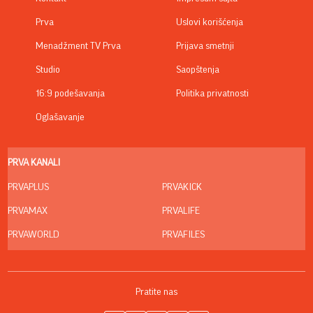
06. 08. 2026 06:38
Da li je genetika zaslužna za rađanje blizanaca? Istina o
naslednim faktorima i blizanačkoj trudnoći
05. 08. 2026 06:45
Šta dete nasleđuje od oca, a šta od majke? Sve što
treba da znate o genetici