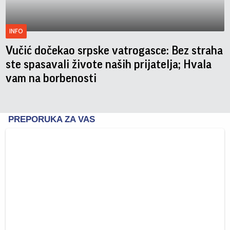
INFO
Vučić dočekao srpske vatrogasce: Bez straha
ste spasavali živote naših prijatelja; Hvala
vam na borbenosti