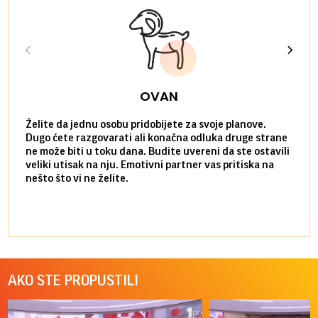
OVAN
Želite da jednu osobu pridobijete za svoje planove.
Danas
Dugo ćete razgovarati ali konačna odluka druge strane
Niste
ne može biti u toku dana. Budite uvereni da ste ostavili
povol
veliki utisak na nju. Emotivni partner vas pritiska na
a pos
nešto što vi ne želite.
više 
AKO STE PROPUSTILI