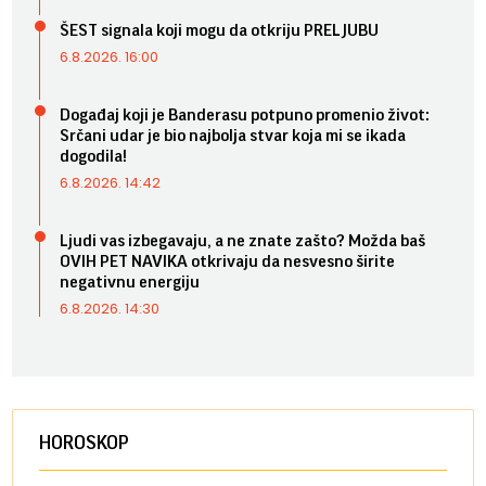
ŠEST signala koji mogu da otkriju PRELJUBU
6.8.2026. 16:00
Događaj koji je Banderasu potpuno promenio život:
Srčani udar je bio najbolja stvar koja mi se ikada
dogodila!
6.8.2026. 14:42
Ljudi vas izbegavaju, a ne znate zašto? Možda baš
OVIH PET NAVIKA otkrivaju da nesvesno širite
negativnu energiju
6.8.2026. 14:30
HOROSKOP