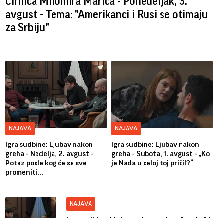
Ćirilica Milomira Marića - Ponedeljak, 3.
avgust - Tema: "Amerikanci i Rusi se otimaju
za Srbiju"
NAJAVA
NAJAVA
Igra sudbine: Ljubav nakon
Igra sudbine: Ljubav nakon
greha - Nedelja, 2. avgust -
greha - Subota, 1. avgust - „Ko
Potez posle kog će se sve
je Nada u celoj toj priči!?“
promeniti...
NAJAVA