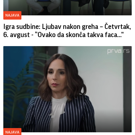
NAJAVA
Igra sudbine: Ljubav nakon greha – Četvrtak,
6. avgust - “Ovako da skonča takva faca…”
NAJAVA