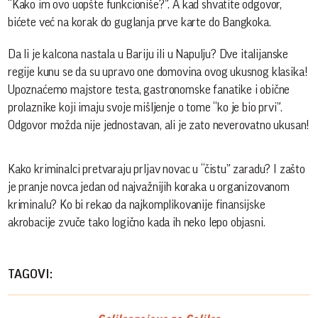
“Kako im ovo uopšte funkcioniše?”. A kad shvatite odgovor,
bićete već na korak do guglanja prve karte do Bangkoka.
Da li je kalcona nastala u Bariju ili u Napulju? Dve italijanske
regije kunu se da su upravo one domovina ovog ukusnog klasika!
Upoznaćemo majstore testa, gastronomske fanatike i obične
prolaznike koji imaju svoje mišljenje o tome “ko je bio prvi”.
Odgovor možda nije jednostavan, ali je zato neverovatno ukusan!
Kako kriminalci pretvaraju prljav novac u “čistu” zaradu? I zašto
je pranje novca jedan od najvažnijih koraka u organizovanom
kriminalu? Ko bi rekao da najkomplikovanije finansijske
akrobacije zvuče tako logično kada ih neko lepo objasni.
TAGOVI: