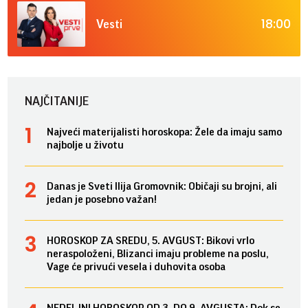
18:00
Vesti
NAJČITANIJE
Najveći materijalisti horoskopa: Žele da imaju samo
najbolje u životu
Danas je Sveti Ilija Gromovnik: Običaji su brojni, ali
jedan je posebno važan!
HOROSKOP ZA SREDU, 5. AVGUST: Bikovi vrlo
neraspoloženi, Blizanci imaju probleme na poslu,
Vage će privući vesela i duhovita osoba
NEDELJNI HOROSKOP OD 3. DO 9. AVGUSTA: Dok se