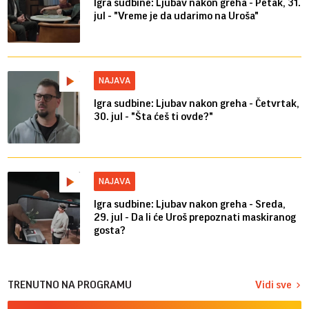
Igra sudbine: Ljubav nakon greha - Petak, 31.
jul - "Vreme je da udarimo na Uroša"
NAJAVA
Igra sudbine: Ljubav nakon greha - Četvrtak,
30. jul - "Šta ćeš ti ovde?"
NAJAVA
Igra sudbine: Ljubav nakon greha - Sreda,
29. jul - Da li će Uroš prepoznati maskiranog
gosta?
TRENUTNO NA PROGRAMU
Vidi sve