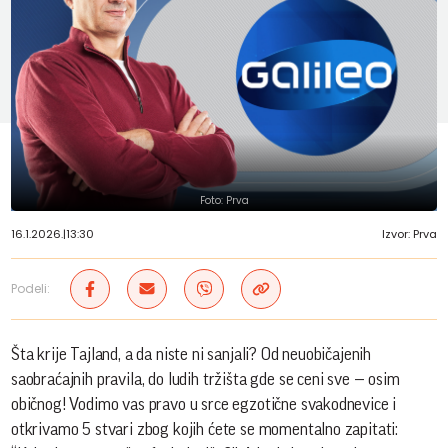
Foto: Prva
16.1.2026.
|
13:30
Izvor: Prva
Podeli:
Šta krije Tajland, a da niste ni sanjali? Od neuobičajenih
saobraćajnih pravila, do ludih tržišta gde se ceni sve — osim
običnog! Vodimo vas pravo u srce egzotične svakodnevice i
otkrivamo 5 stvari zbog kojih ćete se momentalno zapitati: