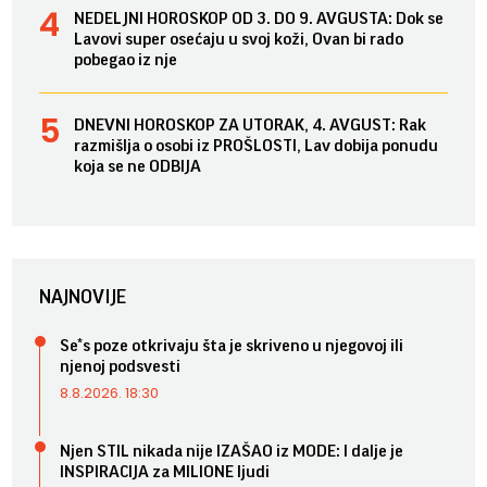
NEDELJNI HOROSKOP OD 3. DO 9. AVGUSTA: Dok se
Lavovi super osećaju u svoj koži, Ovan bi rado
pobegao iz nje
DNEVNI HOROSKOP ZA UTORAK, 4. AVGUST: Rak
razmišlja o osobi iz PROŠLOSTI, Lav dobija ponudu
koja se ne ODBIJA
NAJNOVIJE
Se*s poze otkrivaju šta je skriveno u njegovoj ili
njenoj podsvesti
8.8.2026. 18:30
Njen STIL nikada nije IZAŠAO iz MODE: I dalje je
INSPIRACIJA za MILIONE ljudi