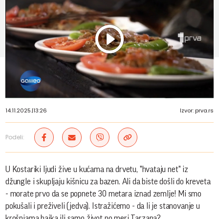
Play
Vide
14.11.2025.
|
13:26
Izvor: prva.rs
Podeli:
U Kostariki ljudi žive u kućama na drvetu, "hvataju net" iz
džungle i skupljaju kišnicu za bazen. Ali da biste došli do kreveta
- morate prvo da se popnete 30 metara iznad zemlje! Mi smo
pokušali i preživeli (jedva). Istražićemo - da li je stanovanje u
krošnjama bajka ili samo život po meri Tarzana?