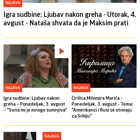
NAJAVA
Igra sudbine: Ljubav nakon greha - Utorak, 4.
avgust - Nataša shvata da je Maksim prati
NAJAVA
NAJAVA
Igra sudbine: Ljubav nakon
Ćirilica Milomira Marića -
greha – Ponedeljak, 3. avgust
Ponedeljak, 3. avgust - Tema:
– "Suna mi je mnogo sumnjiva"
"Amerikanci i Rusi se otimaju
za Srbiju"
NAJAVA