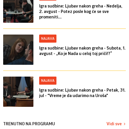
Igra sudbine: Ljubav nakon greha - Nedelja,
2. avgust - Potez posle kog će se sve
promeniti...
NAJAVA
Igra sudbine: Ljubav nakon greha - Subota, 1.
avgust - „Ko je Nada u celoj toj priči!?“
NAJAVA
Igra sudbine: Ljubav nakon greha - Petak, 31.
jul - "Vreme je da udarimo na Uroša"
TRENUTNO NA PROGRAMU
Vidi sve