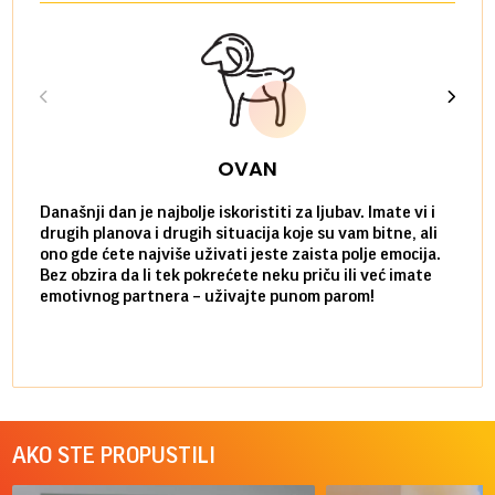
OVAN
Današnji dan je najbolje iskoristiti za ljubav. Imate vi i
Ako v
drugih planova i drugih situacija koje su vam bitne, ali
do ma
ono gde ćete najviše uživati jeste zaista polje emocija.
van g
Bez obzira da li tek pokrećete neku priču ili već imate
društ
emotivnog partnera – uživajte punom parom!
kolik
AKO STE PROPUSTILI