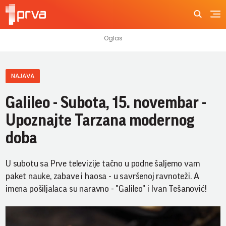
NAJAVA
Galileo - Subota, 15. novembar -
Upoznajte Tarzana modernog
doba
U subotu sa Prve televizije tačno u podne šaljemo vam
paket nauke, zabave i haosa - u savršenoj ravnoteži. A
imena pošiljalaca su naravno - "Galileo" i Ivan Tešanović!