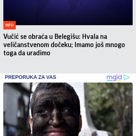
INFO
Vučić se obraća u Belegišu: Hvala na
veličanstvenom dočeku; Imamo još mnogo
toga da uradimo