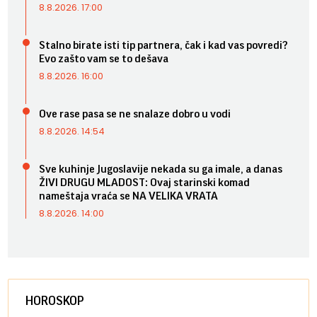
8.8.2026. 17:00
Stalno birate isti tip partnera, čak i kad vas povredi?
Evo zašto vam se to dešava
8.8.2026. 16:00
Ove rase pasa se ne snalaze dobro u vodi
8.8.2026. 14:54
Sve kuhinje Jugoslavije nekada su ga imale, a danas
ŽIVI DRUGU MLADOST: Ovaj starinski komad
nameštaja vraća se NA VELIKA VRATA
8.8.2026. 14:00
HOROSKOP