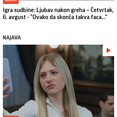
NAJAVA
Igra sudbine: Ljubav nakon greha – Četvrtak,
6. avgust - “Ovako da skonča takva faca…”
NAJAVA