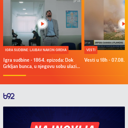
IGRA SUDBINE: LJUBAV NAKON GREHA
VESTI
Igra sudbine - 1864. epizoda: Dok
Vesti u 18h - 07.08.
Grkljan bunca, u njegovu sobu ulazi...