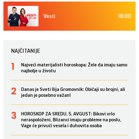
18:00
Vesti
NAJČITANIJE
Najveći materijalisti horoskopa: Žele da imaju samo
najbolje u životu
Danas je Sveti Ilija Gromovnik: Običaji su brojni, ali
jedan je posebno važan!
HOROSKOP ZA SREDU, 5. AVGUST: Bikovi vrlo
neraspoloženi, Blizanci imaju probleme na poslu,
Vage će privući vesela i duhovita osoba