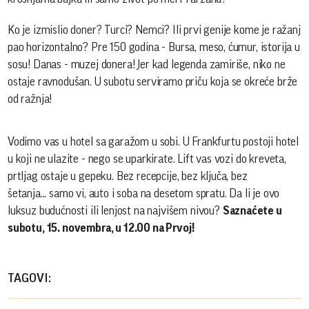
Ko je izmislio doner? Turci? Nemci? Ili prvi genije kome je ražanj
pao horizontalno? Pre 150 godina - Bursa, meso, ćumur, istorija u
sosu! Danas - muzej donera! Jer kad legenda zamiriše, niko ne
ostaje ravnodušan. U subotu serviramo priču koja se okreće brže
od ražnja!
Vodimo vas u hotel sa garažom u sobi. U Frankfurtu postoji hotel
u koji ne ulazite - nego se uparkirate. Lift vas vozi do kreveta,
prtljag ostaje u gepeku. Bez recepcije, bez ključa, bez
šetanja... samo vi, auto i soba na desetom spratu. Da li je ovo
luksuz budućnosti ili lenjost na najvišem nivou?
Saznaćete u
subotu, 15. novembra, u 12.00 na Prvoj!
TAGOVI: