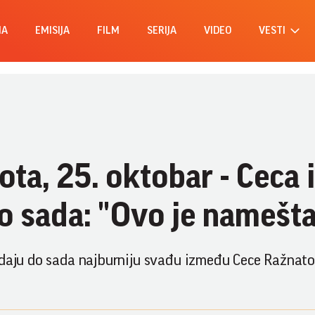
MA
EMISIJA
FILM
SERIJA
VIDEO
VESTI
ta, 25. oktobar - Ceca i
do sada: "Ovo je namešta
edaju do sada najburniju svađu između Cece Ražnato