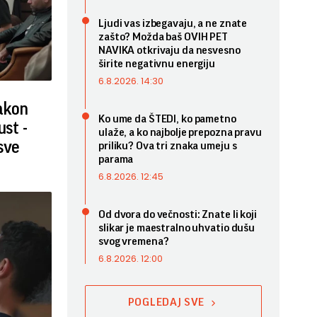
Ljudi vas izbegavaju, a ne znate
zašto? Možda baš OVIH PET
NAVIKA otkrivaju da nesvesno
širite negativnu energiju
6.8.2026. 14:30
nakon
Ko ume da ŠTEDI, ko pametno
ust -
ulaže, a ko najbolje prepozna pravu
sve
priliku? Ova tri znaka umeju s
parama
6.8.2026. 12:45
Od dvora do večnosti: Znate li koji
slikar je maestralno uhvatio dušu
svog vremena?
6.8.2026. 12:00
POGLEDAJ SVE