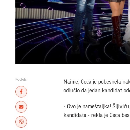
Podeli:
Naime, Ceca je pobesnela nak
odlučio da jedan kandidat ode
- Ovo je nameštaljka! Šljivi
kandidata - rekla je Ceca besn