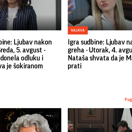
NAJAVA
bine: Ljubav nakon
Igra sudbine: Ljubav 
reda, 5. avgust -
greha - Utorak, 4. avgu
 donela odluku i
Nataša shvata da je 
va je šokiranom
prati
Pog