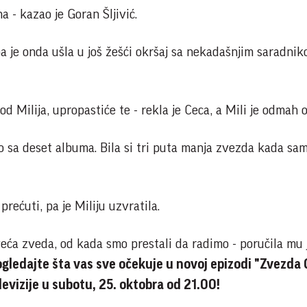
a - kazao je Goran Šljivić.
pa je onda ušla u još žešći okršaj sa nekadašnjim saradni
od Milija, upropastiće te - rekla je Ceca, a Mili je odmah 
 sa deset albuma. Bila si tri puta manja zvezda kada sam
rećuti, pa je Miliju uzvratila.
ća zveda, od kada smo prestali da radimo - poručila mu j
ogledajte šta vas sve očekuje u novoj epizodi "Zvezda
levizije u subotu, 25. oktobra od 21.00!