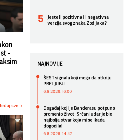
Jeste li pozitivna ili negativna
verzija svog znaka Zodijaka?
nakon
st -
Maksim
NAJNOVIJE
ŠEST signala koji mogu da otkriju
PRELJUBU
6.8.2026. 16:00
ledaj sve
Događaj koji je Banderasu potpuno
promenio život: Srčani udar je bio
najbolja stvar koja mi se ikada
dogodila!
6.8.2026. 14:42