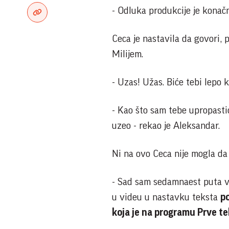
- Odluka produkcije je konačn
Ceca je nastavila da govori, 
Milijem.
- Uzas! Užas. Biće tebi lepo k
- Kao što sam tebe upropastio
uzeo - rekao je Aleksandar.
Ni na ovo Ceca nije mogla da p
- Sad sam sedamnaest puta ve
u videu u nastavku teksta
p
koja je na programu Prve te