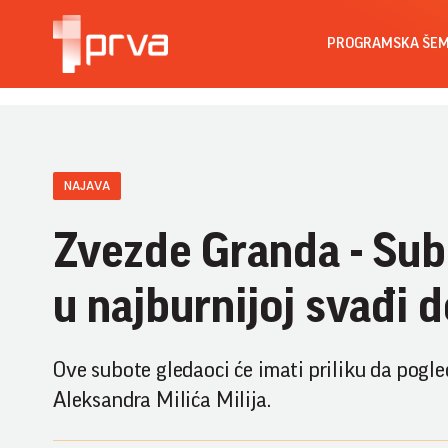
PROGRAMSKA ŠE
NAJAVA
Zvezde Granda - Subo
u najburnijoj svađi 
Ove subote gledaoci će imati priliku da pogl
Aleksandra Milića Milija.