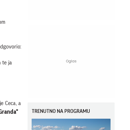
kom
odgovorio:
 te ja
e Ceca, a
TRENUTNO NA PROGRAMU
 Granda"