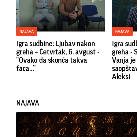
NAJAVA
NAJAVA
Igra sudbine: Ljubav nakon
Igra sud
greha – Četvrtak, 6. avgust -
greha - S
“Ovako da skonča takva
Vanja je
faca…”
saopšta
Aleksi
NAJAVA