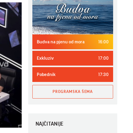
16:00
Budva na pjenu od mora
17:00
Exkluziv
17:30
Pobednik
PROGRAMSKA ŠEMA
NAJČITANIJE