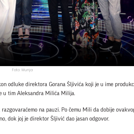
Foto: Munja
on odluke direktora Gorana Šljivića koji je u ime produkc
 u tim Aleksandra Milića Milija.
ću, razgovaraćemo na pauzi. Po čemu Mili da dobije ovakvo
o, dok joj je direktor Šljivić dao jasan odgovor.