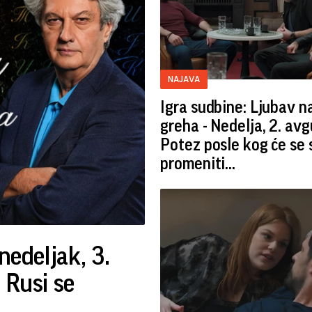
NAJAVA
Igra sudbine: Ljubav 
greha - Nedelja, 2. avg
Potez posle kog će se 
promeniti...
nedeljak, 3.
 Rusi se