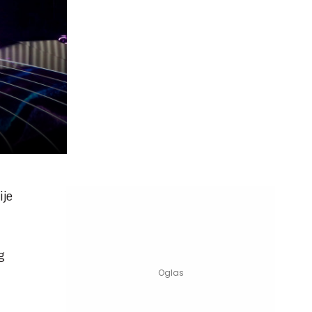
ije
g