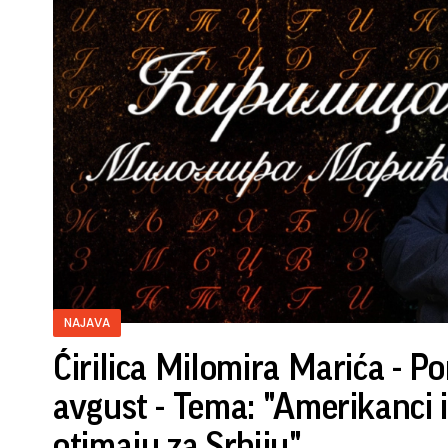
NAJAVA
Ćirilica Milomira Marića - Po
avgust - Tema: "Amerikanci i
otimaju za Srbiju"