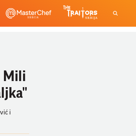
 Mili
ljka"
vić i