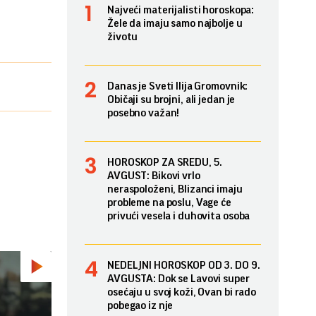
Najveći materijalisti horoskopa:
Žele da imaju samo najbolje u
životu
Danas je Sveti Ilija Gromovnik:
Običaji su brojni, ali jedan je
posebno važan!
HOROSKOP ZA SREDU, 5.
AVGUST: Bikovi vrlo
neraspoloženi, Blizanci imaju
probleme na poslu, Vage će
privući vesela i duhovita osoba
NEDELJNI HOROSKOP OD 3. DO 9.
AVGUSTA: Dok se Lavovi super
osećaju u svoj koži, Ovan bi rado
pobegao iz nje